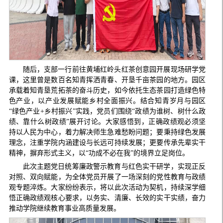
随后，支部一行前往黄埔红岭头红茶创意园开展现场研学党
课，这里曾是数百名知青挥洒青春、开垦千亩茶园的地方。园区
承载着知青垦荒拓茶的奋斗历史，如今依托生态茶园打造绿色特
色产业，以产业发展赋能乡村全面振兴。结合知青岁月与园区
“绿色产业+乡村振兴”实践，党员们围绕“政绩为谁树、树什么政
绩、靠什么树政绩”展开讨论。大家感悟到，正确政绩观必须坚
持以人民为中心，着力解决师生急难愁盼问题；要秉持绿色发展
理念，注重学院内涵建设与长远可持续发展；更要传承先辈实干
精神，摒弃形式主义，以“功成不必在我”的境界立足岗位。
此次主题党日统筹廉政警示教育与红色实干研学，实现正反
对照、双向赋能，为全体党员开展了一场深刻的党性教育与政绩
观专题淬炼。大家纷纷表示，将以此次活动为契机，持续深学细
悟正确政绩观核心要求，以务实、清廉、长效的实干实绩，奋力
推动学院继续教育事业高质量发展。