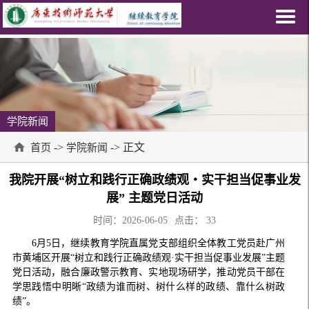
学院新闻
->
-> 正文
首页
学院新闻
我院开展“树立和践行正确政绩观・实干担当促事业发
展” 主题党日活动
时间：2026-06-05
点击：
33
6月5日，继续教育学院直属党支部组织全体教工党员赴广州
市黄埔区开展“树立和践行正确政绩观·实干担当促事业发展”主题
党日活动，融合廉政警示教育、实地现场研学，推动党员干部在
学思践悟中明晰“政绩为谁而树、树什么样的政绩、靠什么树政
绩”。