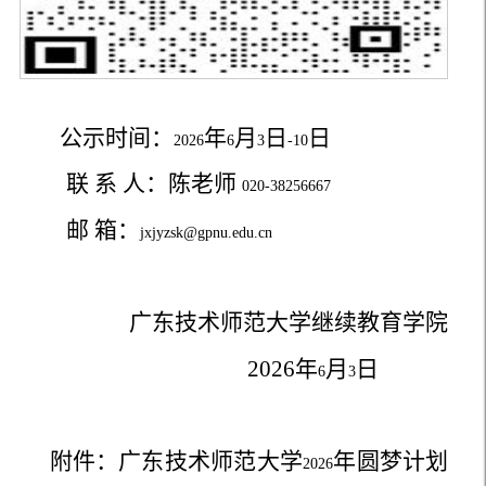
公示时间：
年
月
日
日
2026
6
3
-10
联 系 人：陈老师
020-38256667
邮
箱：
jxjyzsk@gpnu.edu.cn
广东技术师范大学继续教育学院
2026
年
月
日
6
3
附件：广东技术师范大学
年圆梦计划
2026