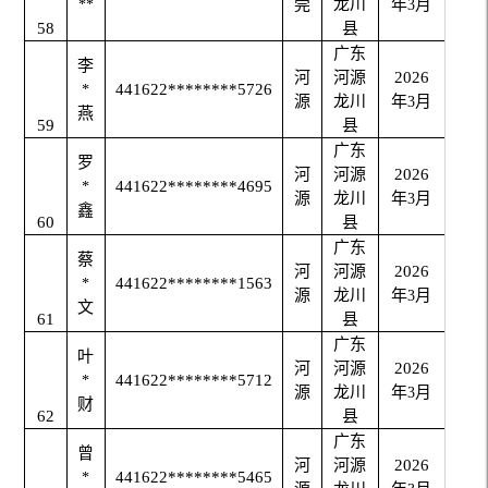
莞
龙川
年
月
**
3
58
县
广东
李
河
河源
2026
441622********5726
*
源
龙川
年
月
3
燕
59
县
广东
罗
河
河源
2026
441622********4695
*
源
龙川
年
月
3
鑫
60
县
广东
蔡
河
河源
2026
441622********1563
*
源
龙川
年
月
3
文
61
县
广东
叶
河
河源
2026
441622********5712
*
源
龙川
年
月
3
财
62
县
广东
曾
河
河源
2026
441622********5465
*