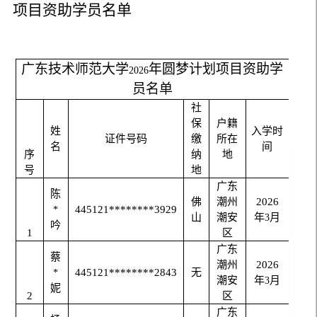
项目资助学员名单
广东技术师范大学
年圆梦计划项目资助学
2026
员名单
社
保
户籍
姓
入学时
证件号码
缴
所在
名
间
序
纳
地
号
地
广东
陈
佛
潮州
2026
445121********3929
*
山
潮安
年
月
3
吟
1
区
广东
蔡
潮州
2026
445121********2843
无
*
潮安
年
月
3
妮
2
区
广东